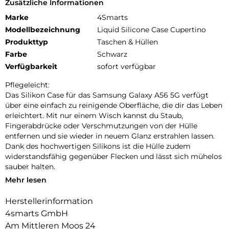
Zusätzliche Informationen
Marke
4Smarts
Modellbezeichnung
Liquid Silicone Case Cupertino
Produkttyp
Taschen & Hüllen
Farbe
Schwarz
Verfügbarkeit
sofort verfügbar
Pflegeleicht:
Das Silikon Case für das Samsung Galaxy A56 5G verfügt
über eine einfach zu reinigende Oberfläche, die dir das Leben
erleichtert. Mit nur einem Wisch kannst du Staub,
Fingerabdrücke oder Verschmutzungen von der Hülle
entfernen und sie wieder in neuem Glanz erstrahlen lassen.
Dank des hochwertigen Silikons ist die Hülle zudem
widerstandsfähig gegenüber Flecken und lässt sich mühelos
sauber halten.
Mehr lesen
Kratzschutz:
Unser Samsung Galaxy A56 5G Case bietet erhöhte Kanten
Herstellerinformation
und einen Innenfutter aus Mikrofaser, um Kratzer auf dem
4smarts GmbH
Display und dem Gehäuse effektiv zu verhindern. Die
erhöhten Kanten schützen das Display vor direktem Kontakt
Am Mittleren Moos 24