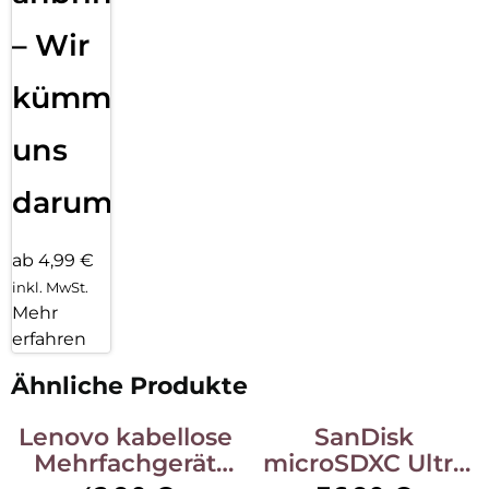
– Wir
kümmern
uns
darum!
ab 4,99 €
inkl. MwSt.
Mehr
erfahren
Ähnliche Produkte
Lenovo kabellose
SanDisk
Mehrfachgerät
microSDXC Ultra