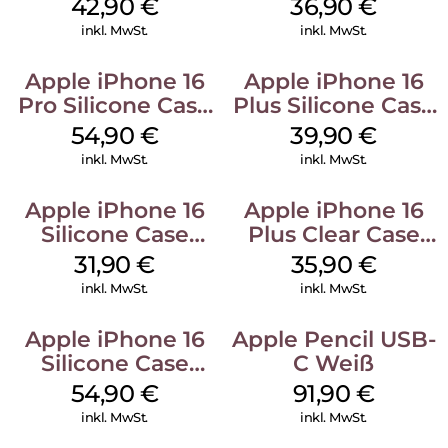
Luna Grey
128 GB + Adapter
42,90
€
36,90
€
Mobile
inkl. MwSt.
inkl. MwSt.
Apple iPhone 16
Apple iPhone 16
Pro Silicone Case
Plus Silicone Case
MagSafe Black
MagSafe Plum
54,90
€
39,90
€
inkl. MwSt.
inkl. MwSt.
Apple iPhone 16
Apple iPhone 16
Silicone Case
Plus Clear Case
MagSafe Fuchsia
MagSafe
31,90
€
35,90
€
Transparent
inkl. MwSt.
inkl. MwSt.
Apple iPhone 16
Apple Pencil USB-
Silicone Case
C Weiß
MagSafe Black
54,90
€
91,90
€
inkl. MwSt.
inkl. MwSt.