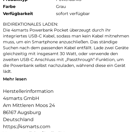
Farbe
Grau
Verfügbarkeit
sofort verfügbar
BIDIREKTIONALES LADEN:
Die 4smarts Powerbank Pocket überzeugt durch ihr
integriertes USB-C Kabel, sodass man kein Kabel mitnehmen
muss, um ein Smartphone anzuschließen. Das ständige
Suchen nach dem passenden Kabel entfällt. Lade zwei Geräte
gleichzeitig mit insgesamt 30 Watt, oder verwende den
zweiten USB-C Anschluss mit „Passthrough“-Funktion, um
die Powerbank selbst nachzuladen, während diese ein Gerät
lädt.
Mehr lesen
KOMPAKT & KRAFTVOLL:
Mit einer Kapazität von 10000mAh kannst du mit der 4smart
Herstellerinformation
Powerbank Pocket die Akkulaufzeit deines Smartphones
4smarts GmbH
verlängern und deine Geräte bei Bedarf mit 30 Watt
aufladen. Unsere kompakte Powerbank Pocket wiegt nur 181
Am Mittleren Moos 24
g und passt dank ihrer geringen Größe (8,3 x 5,9 x 2,6 cm) in
86167 Augsburg
jede Jacken- oder Hosentasche.
Deutschland
https://4smarts.com
LCD-DISPLAY: