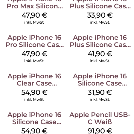
Pro Max Silicone
Plus Silicone Case
Case MagSafe
MagSafe Lake
47,90
€
33,90
€
Black
Green
inkl. MwSt.
inkl. MwSt.
Apple iPhone 16
Apple iPhone 16
Pro Silicone Case
Plus Silicone Case
MagSafe Denim
MagSafe Stone
47,90
€
41,90
€
Gray
inkl. MwSt.
inkl. MwSt.
Apple iPhone 16
Apple iPhone 16
Clear Case
Silicone Case
MagSafe
MagSafe Fuchsia
54,90
€
31,90
€
Transparent
inkl. MwSt.
inkl. MwSt.
Apple iPhone 16
Apple Pencil USB-
Silicone Case
C Weiß
MagSafe Black
54,90
€
91,90
€