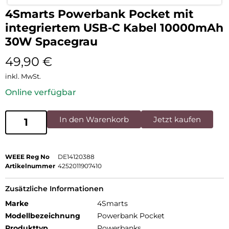
4Smarts Powerbank Pocket mit
integriertem USB-C Kabel 10000mAh
30W Spacegrau
49,90
€
inkl. MwSt.
Online verfügbar
In den Warenkorb
Jetzt kaufen
WEEE Reg No
DE14120388
Artikelnummer
4252011907410
Zusätzliche Informationen
Marke
4Smarts
Modellbezeichnung
Powerbank Pocket
Produkttyp
Powerbanks