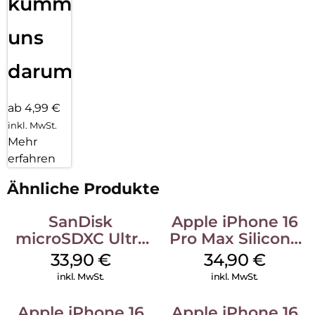
kümmern
uns
darum!
ab 4,99 €
inkl. MwSt.
Mehr
erfahren
Ähnliche Produkte
SanDisk
Apple iPhone 16
microSDXC Ultra
Pro Max Silicone
128 GB + Adapter
Case MagSafe
33,90
€
34,90
€
Mobile
Denim
inkl. MwSt.
inkl. MwSt.
Apple iPhone 16
Apple iPhone 16