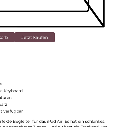
korb
Jetzt kaufen
e
c Keyboard
aturen
arz
rt verfügbar
ekte Begleiter für das iPad Air. Es hat ein schlankes,