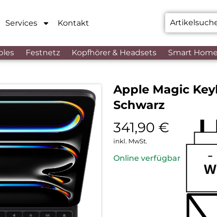
Services
Kontakt
bles
Festnetz
Kopfhörer & Headsets
Smart Hom
Apple Magic Keyb
Schwarz
341,90
€
inkl. MwSt.
Online verfügbar