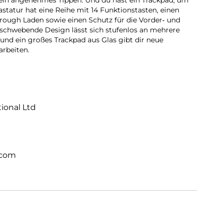
 ein angenehmes Tippen. Und du hast ein Trackpad, um
astatur hat eine Reihe mit 14 Funktions­tasten, einen
ough Laden sowie einen Schutz für die Vorder‑ und
i­schwebende Design lässt sich stufenlos an mehrere
und ein großes Trackpad aus Glas gibt dir neue
arbeiten.
tional Ltd
.com