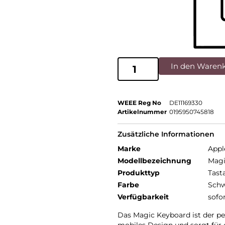
In den Waren
WEEE Reg No
DE11169330
Artikelnummer
0195950745818
Zusätzliche Informationen
Marke
Appl
Modellbezeichnung
Magi
Produkttyp
Tast
Farbe
Schw
Verfügbarkeit
sofo
Das Magic Keyboard ist der perf