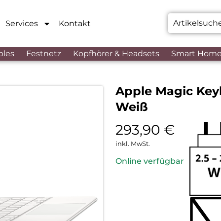
Services
Kontakt
bles
Festnetz
Kopfhörer & Headsets
Smart Hom
Apple Magic Keyb
Weiß
293,90
€
inkl. MwSt.
Online verfügbar