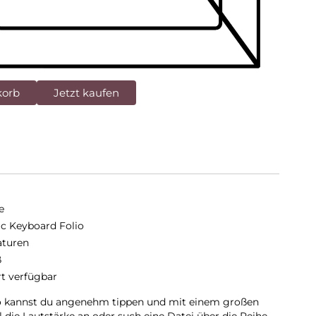
korb
Jetzt kaufen
e
c Keyboard Folio
aturen
ß
rt verfügbar
o kannst du angenehm tippen und mit einem großen