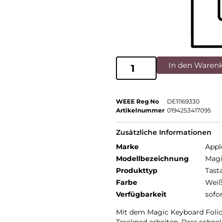
In den Waren
WEEE Reg No
DE11169330
Artikelnummer
0194253417095
Zusätzliche Informationen
Marke
Appl
Modellbezeichnung
Magi
Produkttyp
Tast
Farbe
Wei
Verfügbarkeit
sofo
Mit dem Magic Keyboard Foli