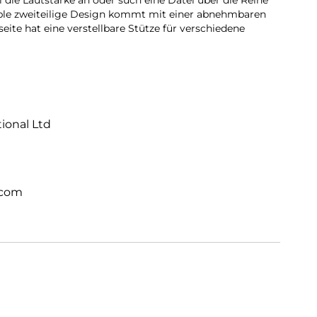
l die Lautstärke an oder such eine Datei über die Reihe
ible zweiteilige Design kommt mit einer abnehmbaren
eite hat eine verstellbare Stütze für verschiedene
tional Ltd
.com