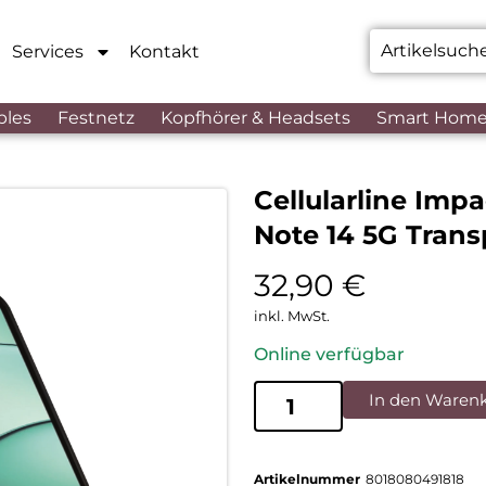
Services
Kontakt
bles
Festnetz
Kopfhörer & Headsets
Smart Hom
Cellularline Imp
Note 14 5G Trans
32,90
€
inkl. MwSt.
Online verfügbar
In den Waren
Artikelnummer
8018080491818