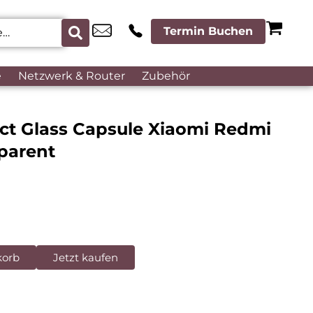
Termin Buchen
e
Netzwerk & Router
Zubehör
act Glass Capsule Xiaomi Redmi
parent
korb
Jetzt kaufen