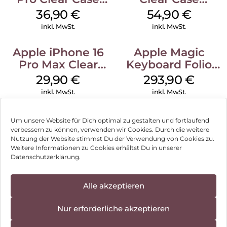
MagSafe
MagSafe
36,90
€
54,90
€
Transparent
Transparent
inkl. MwSt.
inkl. MwSt.
Apple iPhone 16
Apple Magic
Pro Max Clear
Keyboard Folio
Case MagSafe
iPad 10.9″ (10.Gen.)
29,90
€
293,90
€
Transparent
Weiß
inkl. MwSt.
inkl. MwSt.
Um unsere Website für Dich optimal zu gestalten und fortlaufend
verbessern zu können, verwenden wir Cookies. Durch die weitere
Nutzung der Website stimmst Du der Verwendung von Cookies zu.
Impressum
Weitere Informationen zu Cookies erhältst Du in unserer
Datenschutzerklärung.
AGB
Datenschutz
Alle akzeptieren
Vertrag widerrufen
Nur erforderliche akzeptieren
Hinweis zur Batterieentsorgung