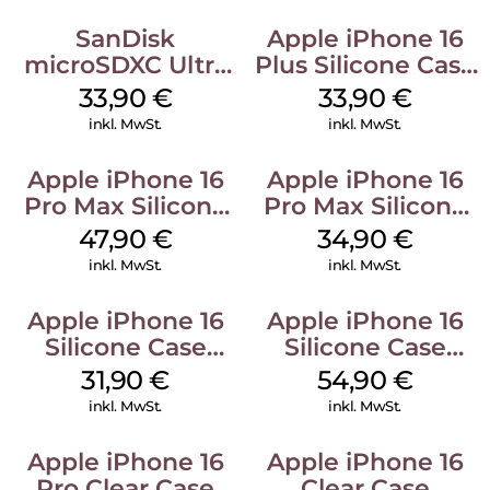
SanDisk
Apple iPhone 16
microSDXC Ultra
Plus Silicone Case
128 GB + Adapter
MagSafe Lake
33,90
€
33,90
€
Mobile
Green
inkl. MwSt.
inkl. MwSt.
Apple iPhone 16
Apple iPhone 16
Pro Max Silicone
Pro Max Silicone
Case MagSafe
Case MagSafe
47,90
€
34,90
€
Black
Denim
inkl. MwSt.
inkl. MwSt.
Apple iPhone 16
Apple iPhone 16
Silicone Case
Silicone Case
MagSafe Fuchsia
MagSafe Lake
31,90
€
54,90
€
Green
inkl. MwSt.
inkl. MwSt.
Apple iPhone 16
Apple iPhone 16
Pro Clear Case
Clear Case