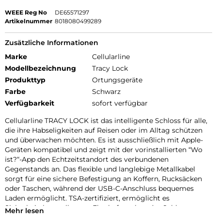
WEEE Reg No
DE65571297
Artikelnummer
8018080499289
Zusätzliche Informationen
Marke
Cellularline
Modellbezeichnung
Tracy Lock
Produkttyp
Ortungsgeräte
Farbe
Schwarz
Verfügbarkeit
sofort verfügbar
Cellularline TRACY LOCK ist das intelligente Schloss für alle,
die ihre Habseligkeiten auf Reisen oder im Alltag schützen
und überwachen möchten. Es ist ausschließlich mit Apple-
Geräten kompatibel und zeigt mit der vorinstallierten “Wo
ist?“-App den Echtzeitstandort des verbundenen
Gegenstands an. Das flexible und langlebige Metallkabel
sorgt für eine sichere Befestigung an Koffern, Rucksäcken
oder Taschen, während der USB-C-Anschluss bequemes
Laden ermöglicht. TSA-zertifiziert, ermöglicht es
Sicherheitskontrollen am Flughafen, ohne das Schloss zu
Mehr lesen