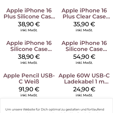
Apple iPhone 16
Apple iPhone 16
Plus Silicone Case
Plus Clear Case
MagSafe Denim
MagSafe
38,90
€
35,90
€
Transparent
inkl. MwSt.
inkl. MwSt.
Apple iPhone 16
Apple iPhone 16
Silicone Case
Silicone Case
MagSafe
MagSafe Black
38,90
€
54,90
€
Ultramarine
inkl. MwSt.
inkl. MwSt.
Apple Pencil USB-
Apple 60W USB-C
C Weiß
Ladekabel 1 m
Weiß
91,90
€
24,90
€
inkl. MwSt.
inkl. MwSt.
Um unsere Website für Dich optimal zu gestalten und fortlaufend