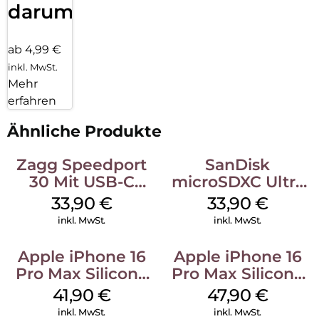
darum!
ab 4,99 €
inkl. MwSt.
Mehr
erfahren
Ähnliche Produkte
Zagg Speedport
SanDisk
30 Mit USB-C
microSDXC Ultra
Kabel Weiß
128 GB + Adapter
33,90
€
33,90
€
Mobile
inkl. MwSt.
inkl. MwSt.
Apple iPhone 16
Apple iPhone 16
Pro Max Silicone
Pro Max Silicone
Case MagSafe
Case MagSafe
41,90
€
47,90
€
Ultramarine
Black
inkl. MwSt.
inkl. MwSt.