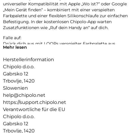
universeller Kompatibilität mit Apple „Wo ist?“ oder Google
„Mein Gerät finden“ – kombiniert mit einer verspielten
Farbpalette und einer flexiblen Silikonschlaufe zur einfachen
Befestigung. In der kostenlosen Chipolo-App warten
Zusatzfunktionen wie „Ruf dein Handy an“ auf dich.
Falle auf:
Drück dich aus mit LOOPs verspielter Farbpalette aus
Mehr lesen
Pastell- und klassischen Tönen. Bereit, deinen Stil überallhin
zu begleiten.
Herstellerinformation
Einfach aufladen:
Chipolo d.o.o.
LOOP wurde für deinen Komfort und mit Rücksicht auf den
Gabrsko 12
Planeten entwickelt – langlebig, nachhaltig und bereit, dein
Trbovlje, 1420
neuer Lieblingsbegleiter zu werden.
Slowenien
Leicht zu hören, leicht zu finden:
help@chipolo.net
Verlegte Gegenstände wiederzufinden sollte einfach sein.
https://support.chipolo.net
Der extra laute Ton und die erweiterte Reichweite von LOOP
Verantwortliche für die EU
führen dich in wenigen Sekunden zu deinen wichtigsten
Chipolo d.o.o.
Sachen.
Gabrsko 12
Kraft auf Knopfdruck:
Trbovlje, 1420