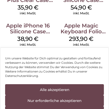
Plus Clear Case
Silicone Case
MagSafe
MagSafe Lake
35,90
€
54,90
€
Transparent
Green
inkl. MwSt.
inkl. MwSt.
Apple iPhone 16
Apple Magic
Silicone Case
Keyboard Folio
MagSafe
iPad 10.9″ (10.Gen.)
38,90
€
293,90
€
Ultramarine
Weiß
inkl. MwSt.
inkl. MwSt.
Um unsere Website für Dich optimal zu gestalten und fortlaufend
verbessern zu können, verwenden wir Cookies. Durch die weitere
Nutzung der Website stimmst Du der Verwendung von Cookies zu.
Impressum
Weitere Informationen zu Cookies erhältst Du in unserer
Datenschutzerklärung.
AGB
Datenschutz
Alle akzeptieren
Vertrag widerrufen
Nur erforderliche akzeptieren
Hinweis zur Batterieentsorgung