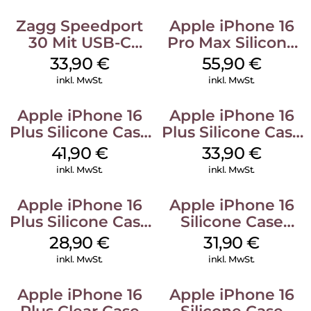
Zagg Speedport
Apple iPhone 16
30 Mit USB-C
Pro Max Silicone
Kabel Weiß
Case MagSafe
33,90
€
55,90
€
Stone Gray
inkl. MwSt.
inkl. MwSt.
Apple iPhone 16
Apple iPhone 16
Plus Silicone Case
Plus Silicone Case
MagSafe Stone
MagSafe Lake
41,90
€
33,90
€
Gray
Green
inkl. MwSt.
inkl. MwSt.
Apple iPhone 16
Apple iPhone 16
Plus Silicone Case
Silicone Case
MagSafe Black
MagSafe Fuchsia
28,90
€
31,90
€
inkl. MwSt.
inkl. MwSt.
Apple iPhone 16
Apple iPhone 16