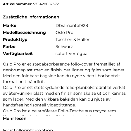
Artikelnummer
5711428057372
Zusätzliche Informationen
Marke
Dbramante1928
Modellbezeichnung
Oslo Pro
Produkttyp
Taschen & Hüllen
Farbe
Schwarz
Verfügbarkeit
sofort verfügbar
Oslo Pro er et stødabsorberende folio-cover fremstillet af
genbrugsplast med en finish, der ligner og føles som læder.
Med den foldbare bagside kan du nyde video i horisontalt
format helt håndfrit.
Oslo Pro är ett stötskyddande folio-plånboksfodral tillverkat
av återvunnen plast med en finish som ska se ut och kännas
som läder. Med den vikbara baksidan kan du njuta av
handsfree horisontell videotittande.
Oslo Pro ist eine stoßfeste Folio-Tasche aus recyceltem
Kunststoff mit einer Oberfläche, die aussieht und sich
Mehr lesen
anfühlt wie Leder. Dank der faltbaren Rückseite können Sie
Videos freihändig im Querformat ansehen.
Herstellerinformation