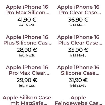
Apple iPhone 16
Apple iPhone 16
Pro Max Silicone
Pro Clear Case
Case MagSafe
MagSafe
41,90
€
36,90
€
Ultramarine
Transparent
inkl. MwSt.
inkl. MwSt.
Apple iPhone 16
Apple iPhone 16
Plus Silicone Case
Plus Clear Case
MagSafe Black
MagSafe
28,90
€
35,90
€
Transparent
inkl. MwSt.
inkl. MwSt.
Apple iPhone 16
Apple iPhone 16
Pro Max Clear
Silicone Case
Case MagSafe
MagSafe Fuchsia
29,90
€
31,90
€
Transparent
inkl. MwSt.
inkl. MwSt.
Apple Silikon Case
Apple
mit MagSafe
Feingewebe Case