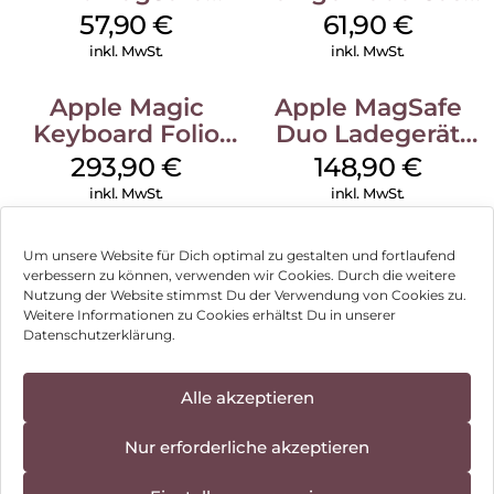
iPhone 14 Pro
iPhone 15 Pro
57,90
€
61,90
€
(PRODUCT)RED
MagSafe Schwarz
inkl. MwSt.
inkl. MwSt.
Apple Magic
Apple MagSafe
Keyboard Folio
Duo Ladegerät
iPad 10.9″ (10.Gen.)
Weiß
293,90
€
148,90
€
Weiß
inkl. MwSt.
inkl. MwSt.
Um unsere Website für Dich optimal zu gestalten und fortlaufend
verbessern zu können, verwenden wir Cookies. Durch die weitere
Nutzung der Website stimmst Du der Verwendung von Cookies zu.
Impressum
Weitere Informationen zu Cookies erhältst Du in unserer
Datenschutzerklärung.
AGB
Datenschutz
Alle akzeptieren
Vertrag widerrufen
Nur erforderliche akzeptieren
Hinweis zur Batterieentsorgung