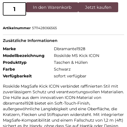
In den Warenkorb
Jetzt kaufen
Artikelnummer
5711428066565
Zusätzliche Informationen
Marke
Dbramante1928
Modellbezeichnung
Roskilde MS Kick ICON
Produkttyp
Taschen & Hüllen
Farbe
Schwarz
Verfügbarkeit
sofort verfügbar
Roskilde MagSafe Kick ICON verbindet raffinierten Stil mit
zuverlässigem Schutz und verantwortungsvollen Materialien.
Die Hülle aus dem innovativen ICON-Material von
dbramante1928 bietet ein Soft-Touch-Finish,
außergewöhnliche Langlebigkeit und eine Oberfläche, die
Kratzern, Flecken und Stiftspuren widersteht. Mit integrierter
MagSafe-Kompatibilität und einem Fallschutz von 1,2 m (4ft)
sichert es Ihr Handy, ohne dass Sie auf Haptik oder Design