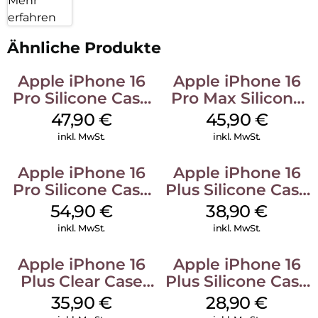
Mehr
erfahren
Ähnliche Produkte
Apple iPhone 16
Apple iPhone 16
Pro Silicone Case
Pro Max Silicone
MagSafe Denim
Case MagSafe
47,90
€
45,90
€
Ultramarine
inkl. MwSt.
inkl. MwSt.
Apple iPhone 16
Apple iPhone 16
Pro Silicone Case
Plus Silicone Case
MagSafe Black
MagSafe Denim
54,90
€
38,90
€
inkl. MwSt.
inkl. MwSt.
Apple iPhone 16
Apple iPhone 16
Plus Clear Case
Plus Silicone Case
MagSafe
MagSafe Black
35,90
€
28,90
€
Transparent