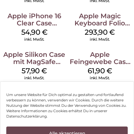
inkl. MwSt.
inkl. MwSt.
Apple iPhone 16
Apple Magic
Clear Case
Keyboard Folio
MagSafe
iPad 10.9″ (10.Gen.)
54,90
€
293,90
€
Transparent
Weiß
inkl. MwSt.
inkl. MwSt.
Apple Silikon Case
Apple
mit MagSafe
Feingewebe Case
iPhone 14 Pro
iPhone 15 Pro
57,90
€
61,90
€
(PRODUCT)RED
MagSafe Schwarz
inkl. MwSt.
inkl. MwSt.
Um unsere Website für Dich optimal zu gestalten und fortlaufend
verbessern zu können, verwenden wir Cookies. Durch die weitere
Nutzung der Website stimmst Du der Verwendung von Cookies zu.
Impressum
Weitere Informationen zu Cookies erhältst Du in unserer
Datenschutzerklärung.
AGB
Datenschutz
Alle akzeptieren