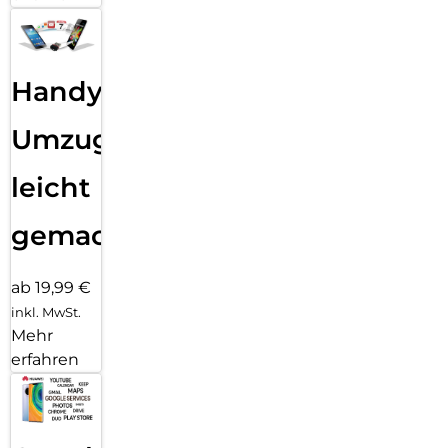
des Tempered Glass schnell, einfach und exakt. Das Ergebnis:
kein schiefes Aufliegen des Screen Protectors auf dem
Display, keine verdeckten Öffnungen für Lautsprecher oder
Mikrofone und erst recht keine Blasen unter dem Schutzglas.
Handy
Umzug
leicht
gemacht!
ab 19,99 €
inkl. MwSt.
Mehr
erfahren