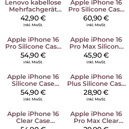
Lenovo kabellose
Apple iPhone 16
Mehrfachgerät
Pro Silicone Case
Luna Grey
MagSafe Stone
42,90
€
60,90
€
Gray
inkl. MwSt.
inkl. MwSt.
Apple iPhone 16
Apple iPhone 16
Pro Silicone Case
Pro Max Silicone
MagSafe Black
Case MagSafe
54,90
€
45,90
€
Ultramarine
inkl. MwSt.
inkl. MwSt.
Apple iPhone 16
Apple iPhone 16
Silicone Case
Plus Silicone Case
MagSafe Lake
MagSafe Black
54,90
€
28,90
€
Green
inkl. MwSt.
inkl. MwSt.
Apple iPhone 16
Apple iPhone 16
Clear Case
Pro Max Clear
MagSafe
Case MagSafe