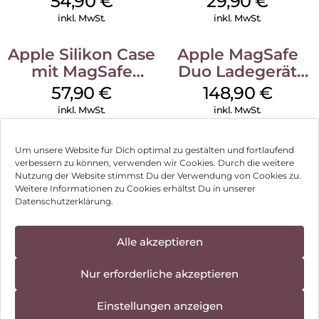
54,90
€
29,90
€
Transparent
Transparent
inkl. MwSt.
inkl. MwSt.
Apple Silikon Case
Apple MagSafe
mit MagSafe
Duo Ladegerät
iPhone 14 Pro
Weiß
57,90
€
148,90
€
(PRODUCT)RED
inkl. MwSt.
inkl. MwSt.
Um unsere Website für Dich optimal zu gestalten und fortlaufend
verbessern zu können, verwenden wir Cookies. Durch die weitere
Nutzung der Website stimmst Du der Verwendung von Cookies zu.
Impressum
Weitere Informationen zu Cookies erhältst Du in unserer
Datenschutzerklärung.
AGB
Datenschutz
Alle akzeptieren
Vertrag widerrufen
Nur erforderliche akzeptieren
Hinweis zur Batterieentsorgung
Einstellungen anzeigen