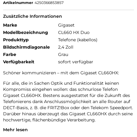
Artikelnummer
4250366853857
Zusätzliche Informationen
Marke
Gigaset
Modellbezeichnung
CL660 HX Duo
Produkttyp
Telefone (kabellos)
Bildschirmdiagonale
2,4 Zoll
Farbe
Grau
Verfügbarkeit
sofort verfügbar
Schöner kommunizieren – mit dem Gigaset CL660HX:
Für alle, die in Sachen Optik und Funktionalität keinen
Kompromiss eingehen wollen: das schnurlose Telefon
Gigaset CL660HX. Bestens ausgestattet für die Zukunft des
Telefonierens dank Anschlussmöglichkeit an alle Router auf
DECT-Basis, z. B. die FRITZ!Box oder den Telekom Speedport.
Darüber hinaus überzeugt das Gigaset CL660HX durch seine
hochwertige, flächenbündige Verarbeitung.
Mehr lesen
Überzeugt in Optik und Handhabung. So muss Telefonieren
sein: