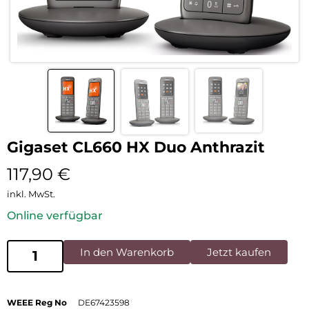
Gigaset CL660 HX Duo Anthrazit
117,90
€
inkl. MwSt.
Online verfügbar
In den Warenkorb
Jetzt kaufen
WEEE Reg No
DE67423598