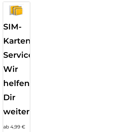
verwandeln Sie Ihr HMD Fusion in einen leistungsstarken
Scanner in Sekundenschnelle – ideal für Ticketkontrollen,
Bestandsmanagement ode Kurierlieferungen. Das Access-
ControlOutfit ermöglicht es Ihnen, Zugangs-ID-Karten
SIM-
praktisch überall auszulesen.
Haben Sie kreative Ideen?:
Karten
Mit dem Open-Source-Entwickler-Toolkit können Sie Ihre
eigenen Smart Outfits erstellen. Betreiben Sie einen
Service:
Lieferdienst? Verwandeln Sie Ihr HMD Fusion in ein Echtzeit-
Tracking-Gerät. Brauchen Sie eine nahtlose Zahlungslösung?
Machen Sie aus Ihrem HMD Fusion Business Edition ein
Wir
Terminal für kontaktloses Bezahlen. Alles, was Sie benötigen,
ist die CAD Datei, und wenn Sie zusätzliche Funktionen
helfen
einbauen möchten, auch die API. Beides erhalten Sie aus
dem HMD Fusion Toolkit.
Dir
weiter
ab 4,99 €