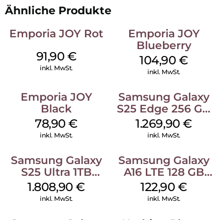
Ähnliche Produkte
Emporia JOY Rot
Emporia JOY
Blueberry
91,90
€
104,90
€
inkl. MwSt.
inkl. MwSt.
Emporia JOY
Samsung Galaxy
Black
S25 Edge 256 GB
Titanium Silver
78,90
€
1.269,90
€
inkl. MwSt.
inkl. MwSt.
Samsung Galaxy
Samsung Galaxy
S25 Ultra 1TB
A16 LTE 128 GB
Titanium Black
Black
1.808,90
€
122,90
€
inkl. MwSt.
inkl. MwSt.