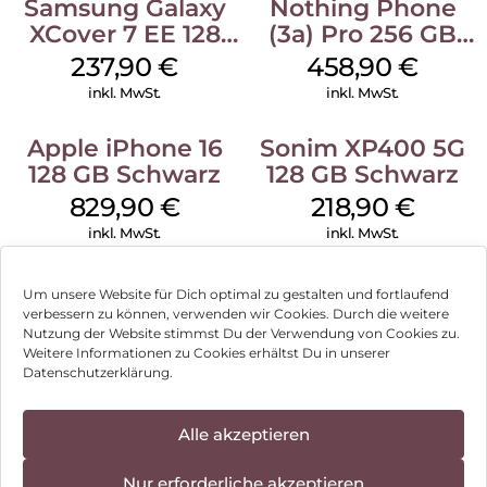
Samsung Galaxy
Nothing Phone
XCover 7 EE 128
(3a) Pro 256 GB
GB Black
Grey
237,90
€
458,90
€
inkl. MwSt.
inkl. MwSt.
Apple iPhone 16
Sonim XP400 5G
128 GB Schwarz
128 GB Schwarz
829,90
€
218,90
€
inkl. MwSt.
inkl. MwSt.
Um unsere Website für Dich optimal zu gestalten und fortlaufend
verbessern zu können, verwenden wir Cookies. Durch die weitere
Nutzung der Website stimmst Du der Verwendung von Cookies zu.
Impressum
Weitere Informationen zu Cookies erhältst Du in unserer
Datenschutzerklärung.
AGB
Datenschutz
Alle akzeptieren
Können wir Dir behilflich sein?
Vertrag widerrufen
Nur erforderliche akzeptieren