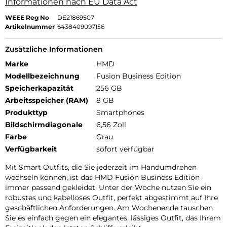
Informationen nach EU Data Act
WEEE Reg No
DE21869507
Artikelnummer
6438409097156
Zusätzliche Informationen
Marke
HMD
Modellbezeichnung
Fusion Business Edition
Speicherkapazität
256 GB
Arbeitsspeicher (RAM)
8 GB
Produkttyp
Smartphones
Bildschirmdiagonale
6,56 Zoll
Farbe
Grau
Verfügbarkeit
sofort verfügbar
Mit Smart Outfits, die Sie jederzeit im Handumdrehen
wechseln können, ist das HMD Fusion Business Edition
immer passend gekleidet. Unter der Woche nutzen Sie ein
robustes und kabelloses Outfit, perfekt abgestimmt auf Ihre
geschäftlichen Anforderungen. Am Wochenende tauschen
Sie es einfach gegen ein elegantes, lässiges Outfit, das Ihrem