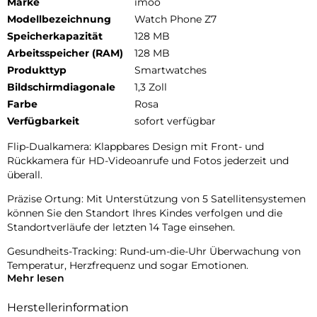
Marke
imoo
Modellbezeichnung
Watch Phone Z7
Speicherkapazität
128 MB
Arbeitsspeicher (RAM)
128 MB
Produkttyp
Smartwatches
Bildschirmdiagonale
1,3 Zoll
Farbe
Rosa
Verfügbarkeit
sofort verfügbar
Flip-Dualkamera: Klappbares Design mit Front- und
Rückkamera für HD-Videoanrufe und Fotos jederzeit und
überall.
Präzise Ortung: Mit Unterstützung von 5 Satellitensystemen
können Sie den Standort Ihres Kindes verfolgen und die
Standortverläufe der letzten 14 Tage einsehen.
Gesundheits-Tracking: Rund-um-die-Uhr Überwachung von
Temperatur, Herzfrequenz und sogar Emotionen.
Mehr lesen
Sportmodi: Verschiedene Aktivitätsmodi zur Aufzeichnung
von Training und Leistungsdaten.
Herstellerinformation