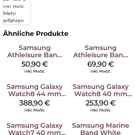
inkl. MwSt.
Mehr
erfahren
Ähnliche Produkte
Samsung
Samsung
Athleisure Band
Athleisure Band
(M/L) Galaxy
(S/M) Galaxy
50,90
€
69,90
€
Watch8/Watch8
Watch8/Watch8
inkl. MwSt.
inkl. MwSt.
Classic Green
Classic Sage
Samsung Galaxy
Samsung Galaxy
Watch8 44 mm
Watch8 40 mm
Graphite
Graphite
388,90
€
253,90
€
inkl. MwSt.
inkl. MwSt.
Samsung Galaxy
Samsung Marine
Watch7 40 mm
Band White