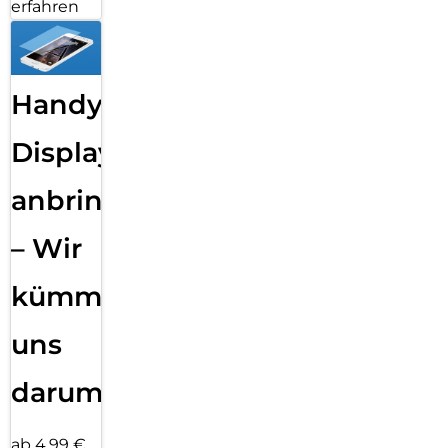
erfahren
Handy
Displayfolie
anbringen
– Wir
kümmern
uns
darum!
ab 4,99 €