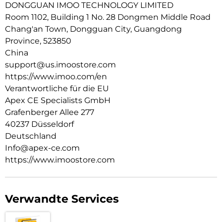
DONGGUAN IMOO TECHNOLOGY LIMITED
Wasserdicht: Zum Schwimmen geeignet, wasserdicht bis zu
Room 1102, Building 1 No. 28 Dongmen Middle Road
20 m Tiefe.
Chang'an Town, Dongguan City, Guangdong
Mehrsprachige Unterstützung: Verfügbar in Englisch,
Province, 523850
Deutsch, Polnisch, Spanisch und Chinesisch.
China
support@us.imoostore.com
https://www.imoo.com/en
Verantwortliche für die EU
Apex CE Specialists GmbH
Grafenberger Allee 277
40237 Düsseldorf
Deutschland
Info@apex-ce.com
https://www.imoostore.com
Verwandte Services