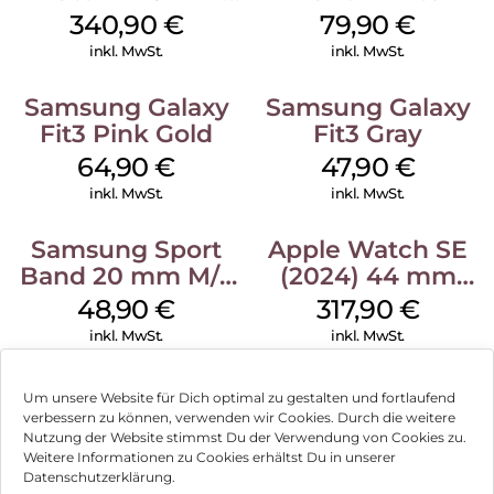
Green
340,90
€
79,90
€
inkl. MwSt.
inkl. MwSt.
Samsung Galaxy
Samsung Galaxy
Fit3 Pink Gold
Fit3 Gray
64,90
€
47,90
€
inkl. MwSt.
inkl. MwSt.
Samsung Sport
Apple Watch SE
Band 20 mm M/L
(2024) 44 mm
Galaxy Watch
GPS + Cellular
48,90
€
317,90
€
Series Silber
(Sportarmband
inkl. MwSt.
inkl. MwSt.
Mitternacht M/L)
Mitternacht
Um unsere Website für Dich optimal zu gestalten und fortlaufend
verbessern zu können, verwenden wir Cookies. Durch die weitere
Nutzung der Website stimmst Du der Verwendung von Cookies zu.
Impressum
Weitere Informationen zu Cookies erhältst Du in unserer
Datenschutzerklärung.