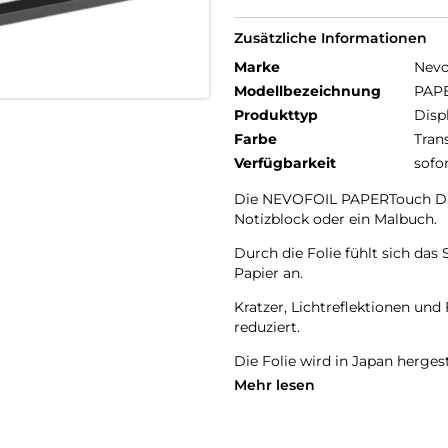
Zusätzliche Informationen
Marke
Nev
Modellbezeichnung
PAPE
Produkttyp
Disp
Farbe
Tran
Verfügbarkeit
sofo
Die NEVOFOIL PAPERTouch Disp
Notizblock oder ein Malbuch.
Durch die Folie fühlt sich das
Papier an.
Kratzer, Lichtreflektionen un
reduziert.
Die Folie wird in Japan herges
kann.
Mehr lesen
Kompatibel zu folgenden Mode
iPad Air 13″ M3 (2025)