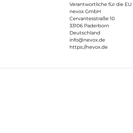
iPad Air 13″ M2 (2024)
Verantwortliche für die EU
nevox GmbH
Das Set besteht aus:
2x PAPERTouch Schutzfolie
Cervantesstraße 10
2x Reinigungs- und Montagese
33106 Paderborn
Positionierungssticker, 2x Sta
Deutschland
info@nevox.de
https://nevox.de