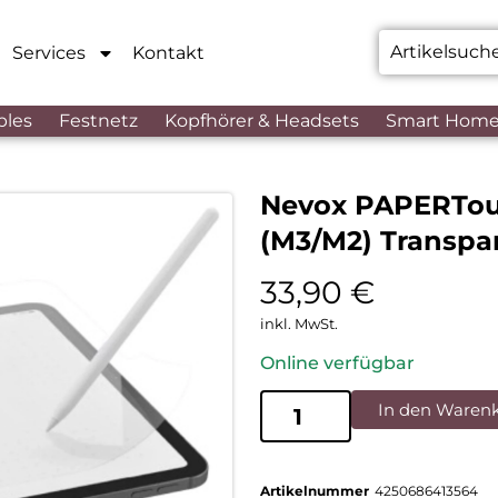
Services
Kontakt
bles
Festnetz
Kopfhörer & Headsets
Smart Hom
Nevox PAPERTouch
(M3/M2) Transpa
33,90
€
inkl. MwSt.
Online verfügbar
In den Waren
Artikelnummer
4250686413564