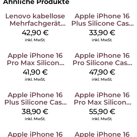
Ähnliche Produkte
Lenovo kabellose
Apple iPhone 16
Mehrfachgerät
Plus Silicone Case
Luna Grey
MagSafe Lake
42,90
€
33,90
€
Green
inkl. MwSt.
inkl. MwSt.
Apple iPhone 16
Apple iPhone 16
Pro Max Silicone
Pro Silicone Case
Case MagSafe
MagSafe Denim
41,90
€
47,90
€
Ultramarine
inkl. MwSt.
inkl. MwSt.
Apple iPhone 16
Apple iPhone 16
Plus Silicone Case
Pro Max Silicone
MagSafe Denim
Case MagSafe
38,90
€
55,90
€
Stone Gray
inkl. MwSt.
inkl. MwSt.
Apple iPhone 16
Apple iPhone 16