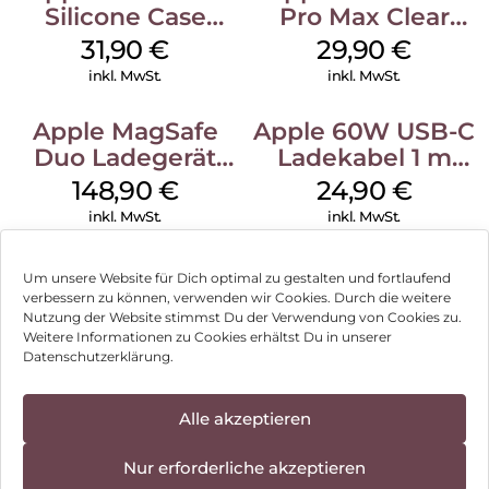
Silicone Case
Pro Max Clear
MagSafe Fuchsia
Case MagSafe
31,90
€
29,90
€
Transparent
inkl. MwSt.
inkl. MwSt.
Apple MagSafe
Apple 60W USB-C
Duo Ladegerät
Ladekabel 1 m
Weiß
Weiß
148,90
€
24,90
€
inkl. MwSt.
inkl. MwSt.
Um unsere Website für Dich optimal zu gestalten und fortlaufend
verbessern zu können, verwenden wir Cookies. Durch die weitere
Nutzung der Website stimmst Du der Verwendung von Cookies zu.
Impressum
Weitere Informationen zu Cookies erhältst Du in unserer
Datenschutzerklärung.
AGB
Datenschutz
Alle akzeptieren
Vertrag widerrufen
Nur erforderliche akzeptieren