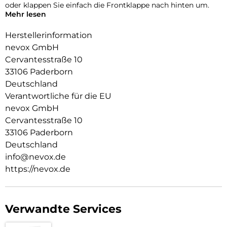
oder klappen Sie einfach die Frontklappe nach hinten um.
Mehr lesen
Durch die 2 unsichtbar integrierten Magneten wird die
Bedienung kinderleicht und die Schutzhülle öffnet sich nicht
Herstellerinformation
ungewollt.
nevox GmbH
Cervantesstraße 10
Beim Umklappen der Frontklappe wird diese ebenfalls durch
die Magneten auf der Rückseite fixiert,
33106 Paderborn
somit ist ein bequemes Telefonieren und Bedienen
Deutschland
sichergestellt.
Verantwortliche für die EU
nevox GmbH
Cervantesstraße 10
33106 Paderborn
Deutschland
info@nevox.de
https://nevox.de
Verwandte Services