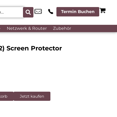
Termin Buchen
e
Netzwerk & Router
Zubehör
) Screen Protector
korb
Jetzt kaufen