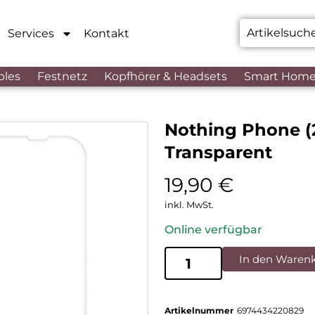
Services
Kontakt
bles
Festnetz
Kopfhörer & Headsets
Smart Hom
Nothing Phone (2
Transparent
19,90
€
inkl. MwSt.
Online verfügbar
In den Waren
Artikelnummer
6974434220829