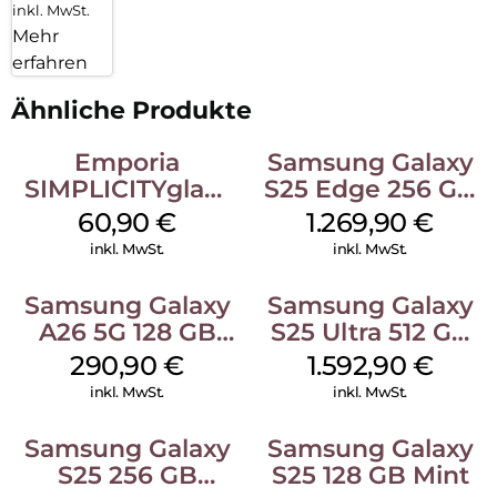
inkl. MwSt.
Mehr
erfahren
Ähnliche Produkte
Emporia
Samsung Galaxy
SIMPLICITYglam
S25 Edge 256 GB
Weiss
Titanium Silver
60,90
€
1.269,90
€
inkl. MwSt.
inkl. MwSt.
Samsung Galaxy
Samsung Galaxy
A26 5G 128 GB
S25 Ultra 512 GB
Mint
Titanium
290,90
€
1.592,90
€
Whitesilver
inkl. MwSt.
inkl. MwSt.
Samsung Galaxy
Samsung Galaxy
S25 256 GB
S25 128 GB Mint