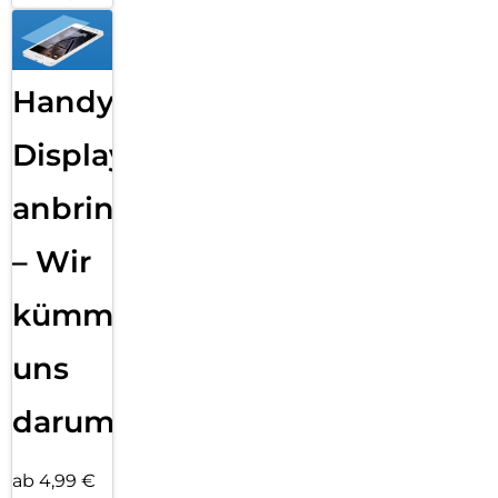
Handy
Displayfolie
anbringen
– Wir
kümmern
uns
darum!
ab 4,99 €