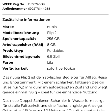
WEEE Reg No
DE71746662
Artikelnummer
6902176144288
Zusätzliche Informationen
Marke
nubia
Modellbezeichnung
Flip 2
Speicherkapazität
256 GB
Arbeitsspeicher (RAM)
8 GB
Produkttyp
Foldables
Bildschirmdiagonale
6,9 Zoll
Farbe
Lila
Verfügbarkeit
sofort verfügbar
Das nubia Flip 2 ist dein stylischer Begleiter für Alltag, Reise
und Entertainment. Mit einem schlanken, faltbaren Design
ist es nur 7,2 mm dünn im aufgeklappten Zustand und wiegt
gerade einmal 193 g – ideal für die einhändige Nutzung.
Das neue Doppel-Schienen-Scharnier in Wasserform sorgt
für stabile Faltbarkeit und eine flache, langlebige Anzeige.
Getestet auf Stürze aus 1,2 Metern auf Granit, garantiert das