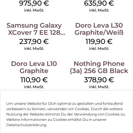
Icyblue
975,90
€
635,90
€
inkl. MwSt.
inkl. MwSt.
Samsung Galaxy
Doro Leva L30
XCover 7 EE 128
Graphite/Weiß
GB Black
237,90
€
119,90
€
inkl. MwSt.
inkl. MwSt.
Doro Leva L10
Nothing Phone
Graphite
(3a) 256 GB Black
110,90
€
378,90
€
inkl. MwSt.
inkl. MwSt.
Um unsere Website für Dich optimal zu gestalten und fortlaufend
verbessern zu können, verwenden wir Cookies. Durch die weitere
Nutzung der Website stimmst Du der Verwendung von Cookies zu.
Impressum
Weitere Informationen zu Cookies erhältst Du in unserer
Datenschutzerklärung.
AGB