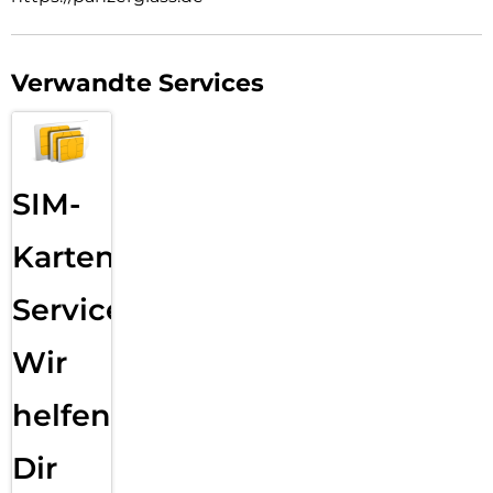
Schritt-Anleitung und einen QR-Code für den schnellen
Zugriff auf unser Online-Anleitungsvideo beigefügt. Und
denk dran: Einmal installiert, musst du nie wieder befürchten,
dass dein Handy mit dem Displayschutz herunterfällt. Das
Verwandte Services
wird zwar nicht passieren, aber es könnte doch passieren!
Der Displayschutz ist Ultra-Wide Fit. Das bedeutet, dass er
die Vorderseite deines Handys bedeckt und einen
vollständigen Blick auf dein Display ermöglicht, während an
SIM-
den Rändern ein wenig Platz für eine Hülle von PanzerGlass
bleibt, z. B. eine furchtlos modische Hülle von CARE by
PanzerGlass. Und wenn du denkst: “Was ist, wenn meine
Karten
Kameralinsen zerkratzt werden?” Nun, Hilfe ist nur ein paar
Klicks entfernt: Kombiniere deinen Displayschutz und deine
Service:
Hülle mit PanzerGlass PicturePerfect oder Hoops.
Reduktion von 2022-2024 gemessen am Vergleich
Wir
ausgewählter Produkte aus dem Kernsortiment von
PanzerGlass.
helfen
Dir