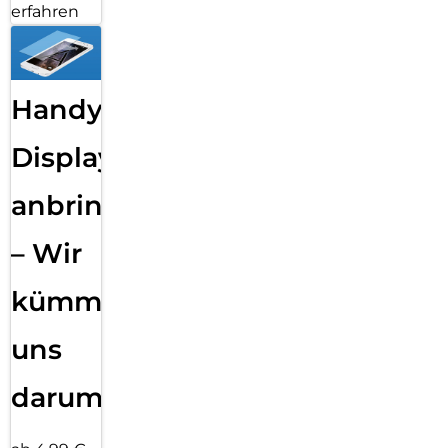
erfahren
Handy
Displayfolie
anbringen
– Wir
kümmern
uns
darum!