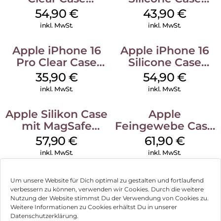
MagSafe
MagSafe Plum
54,90
€
43,90
€
Transparent
inkl. MwSt.
inkl. MwSt.
Apple iPhone 16
Apple iPhone 16
Pro Clear Case
Silicone Case
MagSafe
MagSafe Black
35,90
€
54,90
€
Transparent
inkl. MwSt.
inkl. MwSt.
Apple Silikon Case
Apple
mit MagSafe
Feingewebe Case
iPhone 14 Pro
iPhone 15 Pro
57,90
€
61,90
€
(PRODUCT)RED
MagSafe Schwarz
inkl. MwSt.
inkl. MwSt.
Um unsere Website für Dich optimal zu gestalten und fortlaufend
verbessern zu können, verwenden wir Cookies. Durch die weitere
Nutzung der Website stimmst Du der Verwendung von Cookies zu.
Impressum
Weitere Informationen zu Cookies erhältst Du in unserer
Datenschutzerklärung.