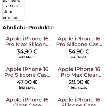
ab 4,99 €
inkl. MwSt.
Mehr
erfahren
Ähnliche Produkte
Apple iPhone 16
Apple iPhone 16
Pro Max Silicone
Pro Silicone Case
Case MagSafe
MagSafe Black
34,90
€
54,90
€
Denim
inkl. MwSt.
inkl. MwSt.
Apple iPhone 16
Apple iPhone 16
Pro Silicone Case
Pro Max Clear
MagSafe Denim
Case MagSafe
47,90
€
29,90
€
Transparent
inkl. MwSt.
inkl. MwSt.
Apple iPhone 16
Apple iPhone 16
Clear Case
Silicone Case