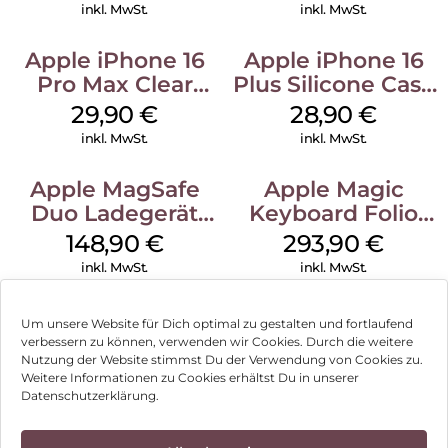
Black
Transparent
inkl. MwSt.
inkl. MwSt.
Apple iPhone 16
Apple iPhone 16
Pro Max Clear
Plus Silicone Case
Case MagSafe
MagSafe Black
29,90
€
28,90
€
Transparent
inkl. MwSt.
inkl. MwSt.
Apple MagSafe
Apple Magic
Duo Ladegerät
Keyboard Folio
Weiß
iPad 10.9″ (10.Gen.)
148,90
€
293,90
€
Weiß
inkl. MwSt.
inkl. MwSt.
Um unsere Website für Dich optimal zu gestalten und fortlaufend
verbessern zu können, verwenden wir Cookies. Durch die weitere
Nutzung der Website stimmst Du der Verwendung von Cookies zu.
Impressum
Weitere Informationen zu Cookies erhältst Du in unserer
Datenschutzerklärung.
AGB