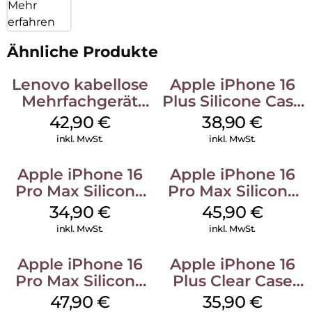
Mehr
erfahren
Ähnliche Produkte
Lenovo kabellose
Apple iPhone 16
Mehrfachgerät
Plus Silicone Case
Luna Grey
MagSafe Denim
42,90
€
38,90
€
inkl. MwSt.
inkl. MwSt.
Apple iPhone 16
Apple iPhone 16
Pro Max Silicone
Pro Max Silicone
Case MagSafe
Case MagSafe
34,90
€
45,90
€
Denim
Ultramarine
inkl. MwSt.
inkl. MwSt.
Apple iPhone 16
Apple iPhone 16
Pro Max Silicone
Plus Clear Case
Case MagSafe
MagSafe
47,90
€
35,90
€