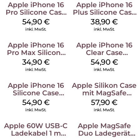
Apple iPhone 16
Apple iPhone 16
Pro Silicone Case
Plus Silicone Case
MagSafe Black
MagSafe Denim
54,90
€
38,90
€
inkl. MwSt.
inkl. MwSt.
Apple iPhone 16
Apple iPhone 16
Pro Max Silicone
Clear Case
Case MagSafe
MagSafe
34,90
€
54,90
€
Denim
Transparent
inkl. MwSt.
inkl. MwSt.
Apple iPhone 16
Apple Silikon Case
Silicone Case
mit MagSafe
MagSafe Black
iPhone 14 Pro
54,90
€
57,90
€
(PRODUCT)RED
inkl. MwSt.
inkl. MwSt.
Apple 60W USB-C
Apple MagSafe
Ladekabel 1 m
Duo Ladegerät