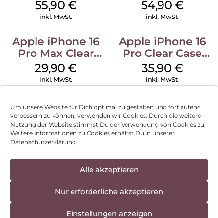
MagSafe Stone
MagSafe Lake
55,90
€
54,90
€
Gray
Green
inkl. MwSt.
inkl. MwSt.
Apple iPhone 16
Apple iPhone 16
Pro Max Clear
Pro Clear Case
Case MagSafe
MagSafe
29,90
€
35,90
€
Transparent
Transparent
inkl. MwSt.
inkl. MwSt.
Um unsere Website für Dich optimal zu gestalten und fortlaufend
verbessern zu können, verwenden wir Cookies. Durch die weitere
Nutzung der Website stimmst Du der Verwendung von Cookies zu.
Impressum
Weitere Informationen zu Cookies erhältst Du in unserer
Datenschutzerklärung.
AGB
Datenschutz
Alle akzeptieren
Vertrag widerrufen
Nur erforderliche akzeptieren
Hinweis zur Batterieentsorgung
Einstellungen anzeigen