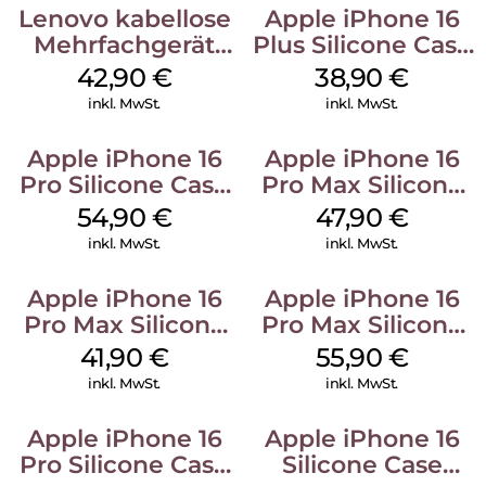
Lenovo kabellose
Apple iPhone 16
Mehrfachgerät
Plus Silicone Case
Luna Grey
MagSafe Denim
42,90
€
38,90
€
inkl. MwSt.
inkl. MwSt.
Apple iPhone 16
Apple iPhone 16
Pro Silicone Case
Pro Max Silicone
MagSafe Black
Case MagSafe
54,90
€
47,90
€
Black
inkl. MwSt.
inkl. MwSt.
Apple iPhone 16
Apple iPhone 16
Pro Max Silicone
Pro Max Silicone
Case MagSafe
Case MagSafe
41,90
€
55,90
€
Ultramarine
Stone Gray
inkl. MwSt.
inkl. MwSt.
Apple iPhone 16
Apple iPhone 16
Pro Silicone Case
Silicone Case