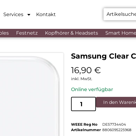
Services
Kontakt
bles
Festnetz
Kopfhörer & Headsets
Smart Hom
Samsung Clear C
16,90
€
inkl. MwSt.
Online verfügbar
In den Waren
WEEE Reg No
DE57734404
Artikelnummer
8806095225968