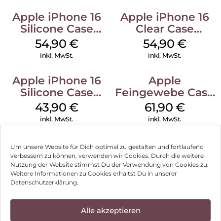
Apple iPhone 16
Apple iPhone 16
Silicone Case
Clear Case
MagSafe Lake
MagSafe
54,90
€
54,90
€
Green
Transparent
inkl. MwSt.
inkl. MwSt.
Apple iPhone 16
Apple
Silicone Case
Feingewebe Case
MagSafe Plum
iPhone 15 Pro
43,90
€
61,90
€
MagSafe Schwarz
inkl. MwSt.
inkl. MwSt.
Um unsere Website für Dich optimal zu gestalten und fortlaufend
verbessern zu können, verwenden wir Cookies. Durch die weitere
Nutzung der Website stimmst Du der Verwendung von Cookies zu.
Impressum
Weitere Informationen zu Cookies erhältst Du in unserer
Datenschutzerklärung.
AGB
Datenschutz
Alle akzeptieren