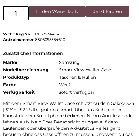
In den Warenkorb
Jetzt kaufen
WEEE Reg No
DE57734404
Artikelnummer
8806095354620
Zusätzliche Informationen
Marke
Samsung
Modellbezeichnung
Smart View Wallet Case
Produkttyp
Taschen & Hüllen
Farbe
Weiß
Verfügbarkeit
sofort verfügbar
Mit dem Smart View Wallet Case schützt du dein Galaxy S24
| S24+ | S24 Ultra gut und smart. Über das Sichtfenster
kannst du dein Smartphone bedienen. Nimm Anrufe an oder
lehne sie ab, bleib über Benachrichtigungen auf dem
Laufenden oder überprüfe den Akkustatus – alles ganz
bequem ohne das Case öffnen zu müssen. Und wenn du das