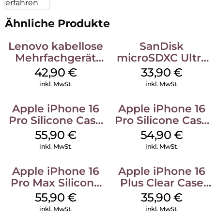
erfahren
Ähnliche Produkte
Lenovo kabellose
SanDisk
Mehrfachgerät
microSDXC Ultra
Luna Grey
128 GB + Adapter
42,90
€
33,90
€
Mobile
inkl. MwSt.
inkl. MwSt.
Apple iPhone 16
Apple iPhone 16
Pro Silicone Case
Pro Silicone Case
MagSafe Stone
MagSafe Black
55,90
€
54,90
€
Gray
inkl. MwSt.
inkl. MwSt.
Apple iPhone 16
Apple iPhone 16
Pro Max Silicone
Plus Clear Case
Case MagSafe
MagSafe
55,90
€
35,90
€
Stone Gray
Transparent
inkl. MwSt.
inkl. MwSt.