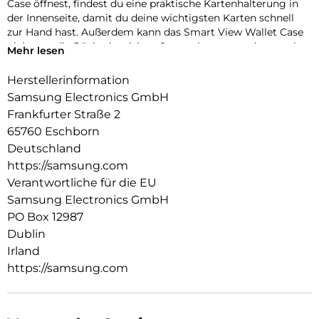
Case öffnest, findest du eine praktische Kartenhalterung in
der Innenseite, damit du deine wichtigsten Karten schnell
zur Hand hast. Außerdem kann das Smart View Wallet Case
nicht nur die Rückseite deines Smartphones, sondern auch
Mehr lesen
das Display vor Kratzern und bei Stürzen schützen.
Herstellerinformation
Samsung Electronics GmbH
Frankfurter Straße 2
65760 Eschborn
Deutschland
https://samsung.com
Verantwortliche für die EU
Samsung Electronics GmbH
PO Box 12987
Dublin
Irland
https://samsung.com