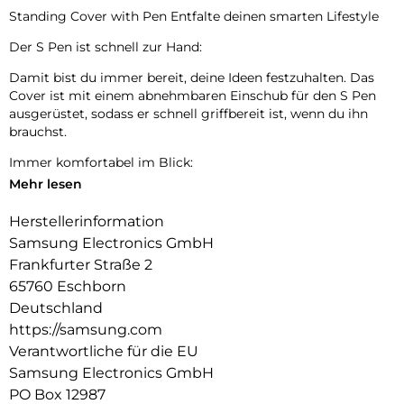
Standing Cover with Pen Entfalte deinen smarten Lifestyle
Der S Pen ist schnell zur Hand:
Damit bist du immer bereit, deine Ideen festzuhalten. Das
Cover ist mit einem abnehmbaren Einschub für den S Pen
ausgerüstet, sodass er schnell griffbereit ist, wenn du ihn
brauchst.
Immer komfortabel im Blick:
Mehr lesen
Einfach gut aufgestellt. Das Standing Cover with Pen
verfügt über einen Standfuß, den du aufklappen kannst, um
Herstellerinformation
deine Inhalte in einem entspannten Betrachtungswinkel zu
Samsung Electronics GmbH
genießen.
Frankfurter Straße 2
65760 Eschborn
Deutschland
https://samsung.com
Verantwortliche für die EU
Samsung Electronics GmbH
PO Box 12987