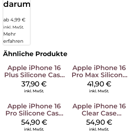
darum!
ab 4,99 €
inkl. MwSt.
Mehr
erfahren
Ähnliche Produkte
Apple iPhone 16
Apple iPhone 16
Plus Silicone Case
Pro Max Silicone
MagSafe Lake
Case MagSafe
37,90
€
41,90
€
Green
Ultramarine
inkl. MwSt.
inkl. MwSt.
Apple iPhone 16
Apple iPhone 16
Pro Silicone Case
Clear Case
MagSafe Black
MagSafe
54,90
€
54,90
€
Transparent
inkl. MwSt.
inkl. MwSt.