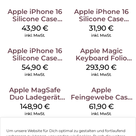
Apple iPhone 16
Apple iPhone 16
Silicone Case
Silicone Case
MagSafe Plum
MagSafe Fuchsia
43,90
€
31,90
€
inkl. MwSt.
inkl. MwSt.
Apple iPhone 16
Apple Magic
Silicone Case
Keyboard Folio
MagSafe Lake
iPad 10.9″ (10.Gen.)
54,90
€
293,90
€
Green
Weiß
inkl. MwSt.
inkl. MwSt.
Apple MagSafe
Apple
Duo Ladegerät
Feingewebe Case
Weiß
iPhone 15 Pro
148,90
€
61,90
€
MagSafe Schwarz
inkl. MwSt.
inkl. MwSt.
Um unsere Website für Dich optimal zu gestalten und fortlaufend