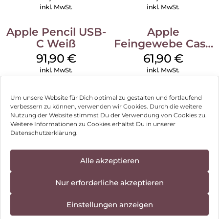
Green
inkl. MwSt.
inkl. MwSt.
Apple Pencil USB-
Apple
C Weiß
Feingewebe Case
iPhone 15 Pro
91,90
€
61,90
€
MagSafe Schwarz
inkl. MwSt.
inkl. MwSt.
Um unsere Website für Dich optimal zu gestalten und fortlaufend
verbessern zu können, verwenden wir Cookies. Durch die weitere
Nutzung der Website stimmst Du der Verwendung von Cookies zu.
Impressum
Weitere Informationen zu Cookies erhältst Du in unserer
Datenschutzerklärung.
AGB
Datenschutz
Alle akzeptieren
Vertrag widerrufen
Nur erforderliche akzeptieren
Hinweis zur Batterieentsorgung
Einstellungen anzeigen
Newsletter