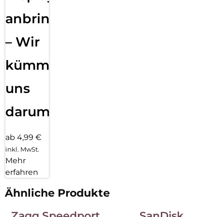
anbringen
– Wir
kümmern
uns
darum!
ab 4,99 €
inkl. MwSt.
Mehr
erfahren
Ähnliche Produkte
Zagg Speedport
SanDisk