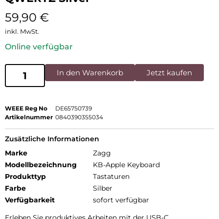
59,90
€
inkl. MwSt.
Online verfügbar
In den Warenkorb
Jetzt kaufen
WEEE Reg No
DE65750739
Artikelnummer
0840390355034
Zusätzliche Informationen
Marke
Zagg
Modellbezeichnung
KB-Apple Keyboard
Produkttyp
Tastaturen
Farbe
Silber
Verfügbarkeit
sofort verfügbar
Erleben Sie produktives Arbeiten mit der USB-C