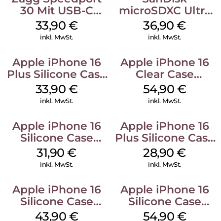
30 Mit USB-C
microSDXC Ultra
Kabel Weiß
128 GB + Adapter
33,90
€
36,90
€
Mobile
inkl. MwSt.
inkl. MwSt.
Apple iPhone 16
Apple iPhone 16
Plus Silicone Case
Clear Case
MagSafe Lake
MagSafe
33,90
€
54,90
€
Green
Transparent
inkl. MwSt.
inkl. MwSt.
Apple iPhone 16
Apple iPhone 16
Silicone Case
Plus Silicone Case
MagSafe Fuchsia
MagSafe Black
31,90
€
28,90
€
inkl. MwSt.
inkl. MwSt.
Apple iPhone 16
Apple iPhone 16
Silicone Case
Silicone Case
MagSafe Plum
MagSafe Lake
43,90
€
54,90
€