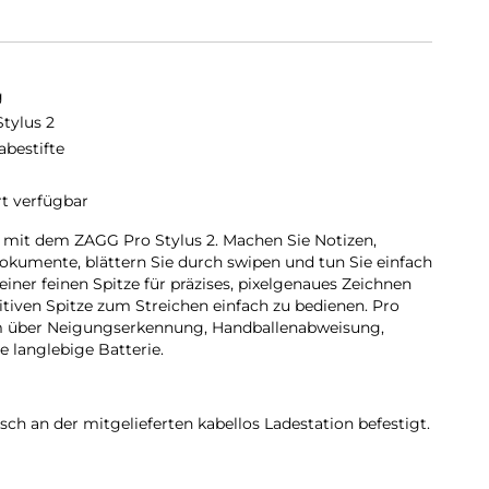
g
Stylus 2
abestifte
rt verfügbar
ät mit dem ZAGG Pro Stylus 2. Machen Sie Notizen,
Dokumente, blättern Sie durch swipen und tun Sie einfach
einer feinen Spitze für präzises, pixelgenaues Zeichnen
tiven Spitze zum Streichen einfach zu bedienen. Pro
em über Neigungserkennung, Handballenabweisung,
e langlebige Batterie.
ch an der mitgelieferten kabellos Ladestation befestigt.
 kabellos Qi-Ladegerät.