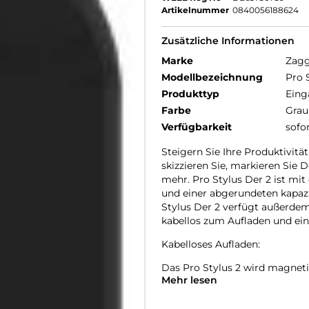
Artikelnummer
0840056188624
Zusätzliche Informationen
Marke
Zag
Modellbezeichnung
Pro 
Produkttyp
Eing
Farbe
Grau
Verfügbarkeit
sofo
Steigern Sie Ihre Produktivit
skizzieren Sie, markieren Sie 
mehr. Pro Stylus Der 2 ist mit 
und einer abgerundeten kapazi
Stylus Der 2 verfügt außerd
kabellos zum Aufladen und ein
Kabelloses Aufladen:
Das Pro Stylus 2 wird magnetis
Mehr lesen
Es funktioniert auch mit jedem
Stift mit zwei Spitzen: