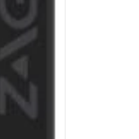
Auswechselbare Spitze:
Der Pro Stylus 2 wird mit einer
Langlebige Batterie:
Arbeiten Sie länger, ohne sic
hält bis zu sechseinhalb Stun
Kompatibel mit Apps, die Appl
Verwenden Sie die Pro Stylus 2
Apple Pencil.
LED Anzeige für den Ladevorg
An der Ladestation leuchtet e