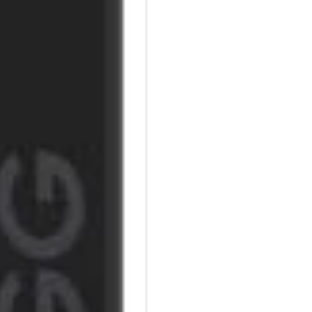
Mit der universellen, kapazit
Seiten blättern, und mit der a
Linien für Notizen oder Skizze
Wird magnetisch befestigt:
Das Pro Stylus 2 wird magnetis
Einschalten mit Stiftklick:
Der Pro Stylus 2 lässt sich ga
kapazitive Ende. Der Stift scha
Neigungserkennungsfunktion:
Der Pro Stylus 2 verfügt über 
Schlags variieren können.
Handflächenabweisende Techn
Wenn Sie den Pro Stylus 2 ver
wird dies nur vom Pro Stylus 2 
beeinträchtigt.