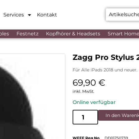
Services
Kontakt
bles
Festnetz
Kopfhörer & Headsets
Smart Hom
Zagg Pro Stylus 
Für Alle iPads 2018 und neuer.
69,90
€
inkl. MwSt.
Online verfügbar
In den Waren
WEEE Reg No
DE65750739