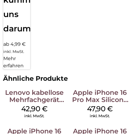
uns
darum!
ab 4,99 €
inkl. MwSt.
Mehr
erfahren
Ähnliche Produkte
Lenovo kabellose
Apple iPhone 16
Mehrfachgerät
Pro Max Silicone
Luna Grey
Case MagSafe
42,90
€
47,90
€
Black
inkl. MwSt.
inkl. MwSt.
Apple iPhone 16
Apple iPhone 16