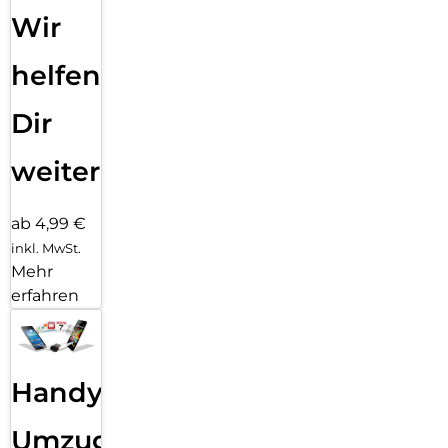
wir den Kunststoffanteil in all unseren Verpackungen soweit
Wir
dies möglich ist und unterstützen PLANT-MY-TREE bei der
Verjüngung von Wäldern, Aufforstung und beim
helfen
Waldumbau in Deutschland mit jedem verkauften X-Pro
Schutzglas mit mindestens 10 Cent.
Dir
weiter
ab 4,99 €
inkl. MwSt.
Mehr
erfahren
Handy
Umzug