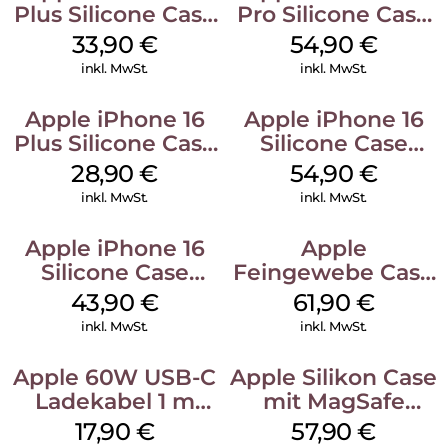
Plus Silicone Case
Pro Silicone Case
MagSafe Lake
MagSafe Black
33,90
€
54,90
€
Green
inkl. MwSt.
inkl. MwSt.
Apple iPhone 16
Apple iPhone 16
Plus Silicone Case
Silicone Case
MagSafe Black
MagSafe Black
28,90
€
54,90
€
inkl. MwSt.
inkl. MwSt.
Apple iPhone 16
Apple
Silicone Case
Feingewebe Case
MagSafe Plum
iPhone 15 Pro
43,90
€
61,90
€
MagSafe Schwarz
inkl. MwSt.
inkl. MwSt.
Apple 60W USB-C
Apple Silikon Case
Ladekabel 1 m
mit MagSafe
Weiß
iPhone 14 Pro
17,90
€
57,90
€