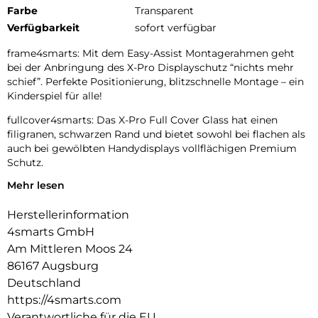
Farbe
Transparent
Verfügbarkeit
sofort verfügbar
frame4smarts: Mit dem Easy-Assist Montagerahmen geht
bei der Anbringung des X-Pro Displayschutz “nichts mehr
schief”. Perfekte Positionierung, blitzschnelle Montage – ein
Kinderspiel für alle!
fullcover4smarts: Das X-Pro Full Cover Glass hat einen
filigranen, schwarzen Rand und bietet sowohl bei flachen als
auch bei gewölbten Handydisplays vollflächigen Premium
Schutz.
Mehr lesen
quality4smarts: Spezielle Härtung und sorgfältige
Kantenbehandlung verleihen dem X-Pro Schutzglas
Herstellerinformation
hervorragende Haltbarkeit und angenehme Haptik an den
Rändern. Die oleophobe Oberfläche des Echtglases gibt
4smarts GmbH
Verschmutzungen keine Chance sich dauerhaft auf dem
Am Mittleren Moos 24
Display fest zu setzen. Die richtige Wahl für extreme
86167 Augsburg
Anforderungen auch im gewerblichen Einsatz wie. z.B.
Deutschland
Handel, Industrie, Handwerk, sowie Behörden und andere
https://4smarts.com
B2B-Projekte. Das Hochleistungsadhäsiv sorgt für
blasenfreien und festen Sitz auf dem Display und ist bei
Verantwortliche für die EU