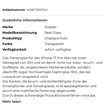
Artikelnummer
4028778127145
Zusätzliche Informationen
Marke
Displex
Modellbezeichnung
Real Glass
Produkttyp
Displayschutz
Farbe
Transparent
Verfügbarkeit
sofort verfügbar
Das Panzerglas für das iPhone 17 Pro Max hat einen
Härtegrad von 10H und ist damit nicht nur kratz-, bruch-, und
stoßfester als vergleichbare Markenprodukte, sondern
übertrifft sogar hochwertiges Saphirglas (9H), das bei
Luxusuhren eingesetzt wird.
Die Kanten, die bruch- und stoßanfälligste Zone des
Smartphones und Panzerglases, sind spezialgehärtet und
durch eine mehrfache Polierung abgerundet.
Durch dieses aufwendige Produktionsverfahren wird das
iPhone 17 Pro Max Panzerglas extrem widerstandsfähig
Mehr lesen
gegen Schläge, Stöße und Bruch und ist zugleich besonders