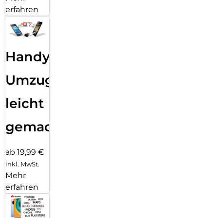
Panzerglases schnell, einfach und exakt.
erfahren
Handy
Umzug
leicht
gemacht!
ab 19,99 €
inkl. MwSt.
Mehr
erfahren