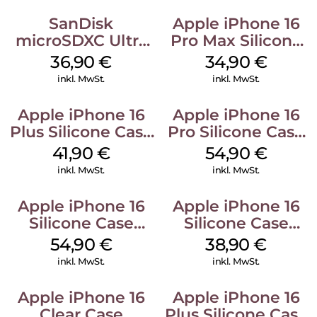
SanDisk
Apple iPhone 16
microSDXC Ultra
Pro Max Silicone
128 GB + Adapter
Case MagSafe
36,90
€
34,90
€
Mobile
Denim
inkl. MwSt.
inkl. MwSt.
Apple iPhone 16
Apple iPhone 16
Plus Silicone Case
Pro Silicone Case
MagSafe Stone
MagSafe Black
41,90
€
54,90
€
Gray
inkl. MwSt.
inkl. MwSt.
Apple iPhone 16
Apple iPhone 16
Silicone Case
Silicone Case
MagSafe Lake
MagSafe
54,90
€
38,90
€
Green
Ultramarine
inkl. MwSt.
inkl. MwSt.
Apple iPhone 16
Apple iPhone 16
Clear Case
Plus Silicone Case