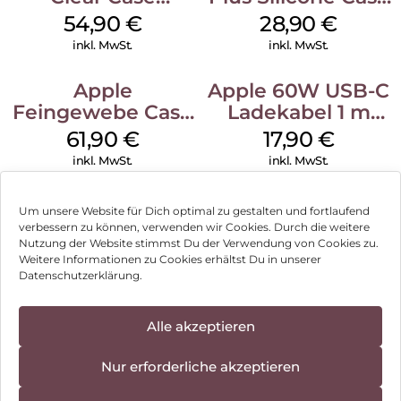
MagSafe
MagSafe Black
54,90
€
28,90
€
Transparent
inkl. MwSt.
inkl. MwSt.
Apple
Apple 60W USB-C
Feingewebe Case
Ladekabel 1 m
iPhone 15 Pro
Weiß
61,90
€
17,90
€
MagSafe Schwarz
inkl. MwSt.
inkl. MwSt.
Um unsere Website für Dich optimal zu gestalten und fortlaufend
verbessern zu können, verwenden wir Cookies. Durch die weitere
Nutzung der Website stimmst Du der Verwendung von Cookies zu.
Impressum
Weitere Informationen zu Cookies erhältst Du in unserer
Datenschutzerklärung.
AGB
Datenschutz
Alle akzeptieren
Vertrag widerrufen
Nur erforderliche akzeptieren
Hinweis zur Batterieentsorgung