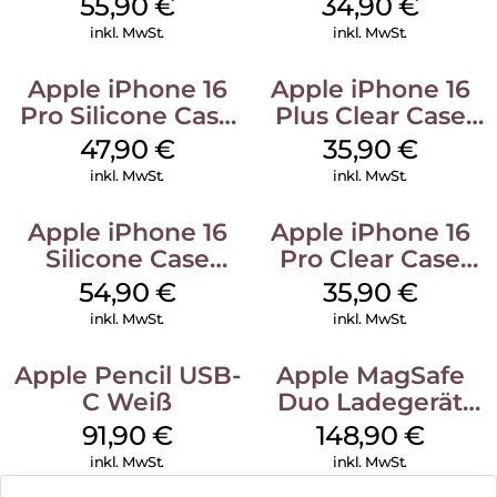
55,90
€
34,90
€
Stone Gray
Denim
inkl. MwSt.
inkl. MwSt.
Apple iPhone 16
Apple iPhone 16
Pro Silicone Case
Plus Clear Case
MagSafe Denim
MagSafe
47,90
€
35,90
€
Transparent
inkl. MwSt.
inkl. MwSt.
Apple iPhone 16
Apple iPhone 16
Silicone Case
Pro Clear Case
MagSafe Black
MagSafe
54,90
€
35,90
€
Transparent
inkl. MwSt.
inkl. MwSt.
Apple Pencil USB-
Apple MagSafe
C Weiß
Duo Ladegerät
Weiß
91,90
€
148,90
€
inkl. MwSt.
inkl. MwSt.