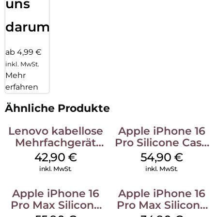
uns
darum!
ab 4,99 €
inkl. MwSt.
Mehr
erfahren
Ähnliche Produkte
Lenovo kabellose
Apple iPhone 16
Mehrfachgerät
Pro Silicone Case
Luna Grey
MagSafe Black
42,90
€
54,90
€
inkl. MwSt.
inkl. MwSt.
Apple iPhone 16
Apple iPhone 16
Pro Max Silicone
Pro Max Silicone
Case MagSafe
Case MagSafe