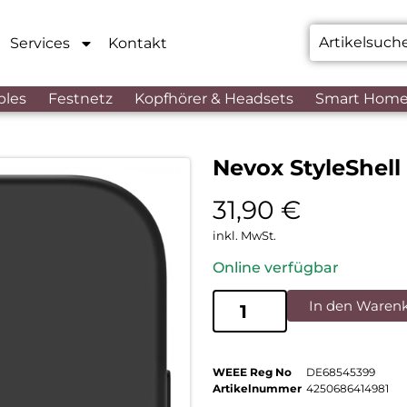
Services
Kontakt
bles
Festnetz
Kopfhörer & Headsets
Smart Hom
Nevox StyleShell
31,90
€
inkl. MwSt.
Online verfügbar
In den Waren
WEEE Reg No
DE68545399
Artikelnummer
4250686414981