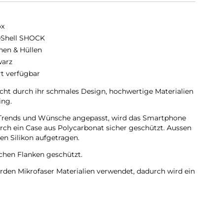
ox
eShell SHOCK
hen & Hüllen
arz
rt verfügbar
t durch ihr schmales Design, hochwertige Materialien
ing.
en Trends und Wünsche angepasst, wird das Smartphone
urch ein Case aus Polycarbonat sicher geschützt. Aussen
n Silikon aufgetragen.
lichen Flanken geschützt.
rden Mikrofaser Materialien verwendet, dadurch wird ein
rhindert.
mera bleiben voll zugänglich.
des Silikon Material.