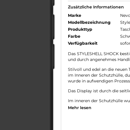
Zusätzliche Informationen
Marke
Nev
Modellbezeichnung
Styl
Produkttyp
Tasc
Farbe
Schw
Verfügbarkeit
sofo
Das STYLESHELL SHOCK bestich
und durch angenehmes Handl
Stilvoll und edel an die neu
im Inneren der Schutzhülle, d
wurde in aufwendigen Prozesse
Das Display ist durch die seit
Im inneren der Schutzhülle wu
zerkratzen des Smartphones ve
Mehr lesen
Die Anschlüsse, Knöpfe und Ka
Hochwertiges Schmutzabweisen