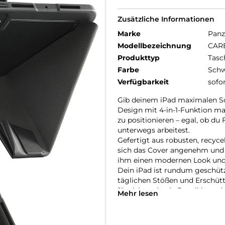
Zusätzliche Informationen
Marke
Panz
Modellbezeichnung
CARE
Produkttyp
Tasc
Farbe
Schw
Verfügbarkeit
sofo
Gib deinem iPad maximalen Sch
Design mit 4-in-1-Funktion ma
zu positionieren – egal, ob du
unterwegs arbeitest.
Gefertigt aus robusten, recyce
sich das Cover angenehm und 
ihm einen modernen Look und 
Dein iPad ist rundum geschütz
täglichen Stößen und Erschütt
für deinen Apple Pencil hast d
Mehr lesen
Bist du bereit, dein iPad auf d
vereint Stil, Vielseitigkeit u
Schritt zu halten, egal wohin d