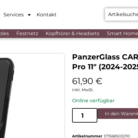
Services
Kontakt
bles
Festnetz
Kopfhörer & Headsets
Smart Hom
PanzerGlass CAR
Pro 11″ (2024-20
61,90
€
inkl. MwSt.
Online verfügbar
In den Waren
Artikelnummer
5715685032110