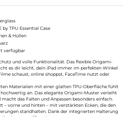
erglass
 by TPU Essential Case
hen & Hüllen
arz
rt verfügbar
utz und volle Funktionalität. Das flexible Origami-
cht es dir leicht, dein iPad immer im perfekten Winkel
 Filme schaust, online shoppst, FaceTime nutzt oder
lten Materialien mit einer glatten TPU-Oberfläche fühlt
hochwertig an. Das elegante Origami-Muster verleiht
macht das Falten und Anpassen besonders einfach.
t – vorne und hinten – mit verstärkten Ecken, die den
erungen standhalten. Dank der integrierten Halterung
u ihn immer griffbereit.
as nächste Level zu bringen? Die iPad Essential Hülle
nd Schutz in einem cleveren Design – gemacht, um mit dir
ich der Tag führt.