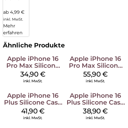
ab 4,99 €
inkl. MwSt.
Mehr
erfahren
Ähnliche Produkte
Apple iPhone 16
Apple iPhone 16
Pro Max Silicone
Pro Max Silicone
Case MagSafe
Case MagSafe
34,90
€
55,90
€
Denim
Stone Gray
inkl. MwSt.
inkl. MwSt.
Apple iPhone 16
Apple iPhone 16
Plus Silicone Case
Plus Silicone Case
MagSafe Stone
MagSafe Denim
41,90
€
38,90
€
Gray
inkl. MwSt.
inkl. MwSt.