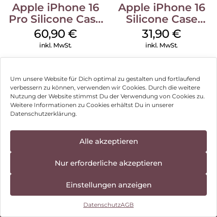
Apple iPhone 16
Apple iPhone 16
Pro Silicone Case
Silicone Case
MagSafe Stone
MagSafe Fuchsia
60,90
€
31,90
€
Gray
inkl. MwSt.
inkl. MwSt.
Apple iPhone 16
Apple iPhone 16
Silicone Case
Clear Case
Um unsere Website für Dich optimal zu gestalten und fortlaufend
verbessern zu können, verwenden wir Cookies. Durch die weitere
MagSafe Black
MagSafe
54,90
€
54,90
€
Nutzung der Website stimmst Du der Verwendung von Cookies zu.
Transparent
Weitere Informationen zu Cookies erhältst Du in unserer
inkl. MwSt.
inkl. MwSt.
Datenschutzerklärung.
Apple 60W USB-C
Apple MagSafe
Alle akzeptieren
Ladekabel 1 m
Duo Ladegerät
Können wir Dir behilflich sein?
Weiß
Weiß
24,90
€
148,90
€
Nur erforderliche akzeptieren
inkl. MwSt.
inkl. MwSt.
Einstellungen anzeigen
Datenschutz
AGB