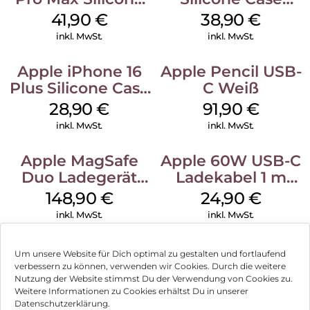
Case MagSafe
MagSafe
41,90
€
38,90
€
Ultramarine
Ultramarine
inkl. MwSt.
inkl. MwSt.
Apple iPhone 16
Apple Pencil USB-
Plus Silicone Case
C Weiß
MagSafe Black
28,90
€
91,90
€
inkl. MwSt.
inkl. MwSt.
Apple MagSafe
Apple 60W USB-C
Duo Ladegerät
Ladekabel 1 m
Weiß
Weiß
148,90
€
24,90
€
inkl. MwSt.
inkl. MwSt.
Um unsere Website für Dich optimal zu gestalten und fortlaufend
verbessern zu können, verwenden wir Cookies. Durch die weitere
Nutzung der Website stimmst Du der Verwendung von Cookies zu.
Impressum
Weitere Informationen zu Cookies erhältst Du in unserer
Datenschutzerklärung.