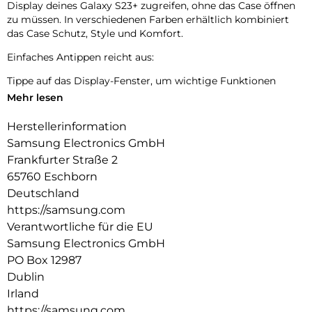
Display deines Galaxy S23+ zugreifen, ohne das Case öffnen
zu müssen. In verschiedenen Farben erhältlich kombiniert
das Case Schutz, Style und Komfort.
Einfaches Antippen reicht aus:
Tippe auf das Display-Fenster, um wichtige Funktionen
schnell bedienen zu können, z.B. um einen Anruf
Mehr lesen
anzunehmen oder die Musik zu stoppen, während das Case
geschlossen ist.
Herstellerinformation
Samsung Electronics GmbH
Mit deinem Smartphone Wichtiges gut aufbewahren:
Frankfurter Straße 2
Stecke deine häufig genutzte Karte einfach in dein Smart
65760 Eschborn
View Wallet Case, damit sie griffbereit und gut verstaut ist.
Deutschland
https://samsung.com
Verantwortliche für die EU
Samsung Electronics GmbH
PO Box 12987
Dublin
Irland
https://samsung.com