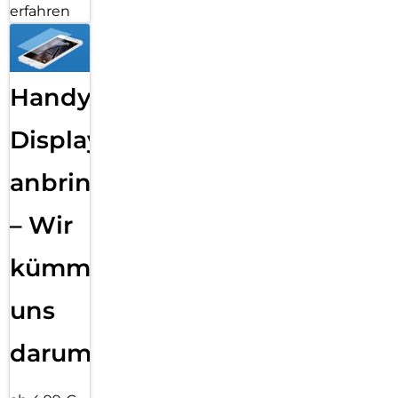
erfahren
Handy
Displayfolie
anbringen
– Wir
kümmern
uns
darum!