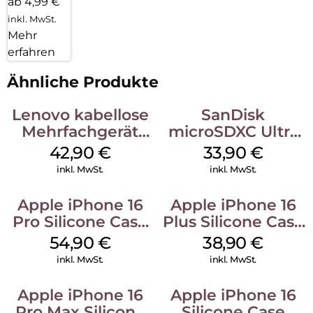
ab 4,99 €
inkl. MwSt.
Mehr
erfahren
Ähnliche Produkte
Lenovo kabellose
SanDisk
Mehrfachgerät
microSDXC Ultra
Luna Grey
128 GB + Adapter
42,90
€
33,90
€
Mobile
inkl. MwSt.
inkl. MwSt.
Apple iPhone 16
Apple iPhone 16
Pro Silicone Case
Plus Silicone Case
MagSafe Black
MagSafe Denim
54,90
€
38,90
€
inkl. MwSt.
inkl. MwSt.
Apple iPhone 16
Apple iPhone 16
Pro Max Silicone
Silicone Case